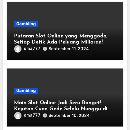
Gambling
Putaran Slot Online yang Menggoda,
Setiap Detik Ada Peluang Miliaran!
oma777
September 11, 2024
Gambling
Main Slot Online Jadi Seru Banget!
Kejutan Cuan Gede Selalu Nunggu di
Setiap Langkah!
oma777
September 10, 2024