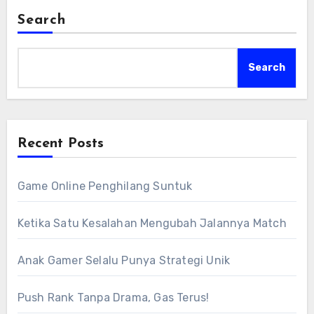
Search
Search
Recent Posts
Game Online Penghilang Suntuk
Ketika Satu Kesalahan Mengubah Jalannya Match
Anak Gamer Selalu Punya Strategi Unik
Push Rank Tanpa Drama, Gas Terus!