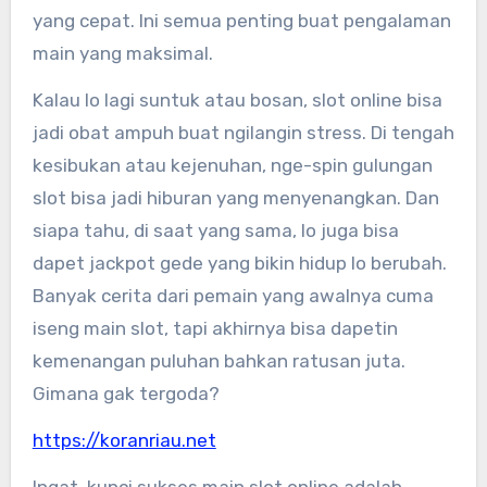
yang cepat. Ini semua penting buat pengalaman
main yang maksimal.
Kalau lo lagi suntuk atau bosan, slot online bisa
jadi obat ampuh buat ngilangin stress. Di tengah
kesibukan atau kejenuhan, nge-spin gulungan
slot bisa jadi hiburan yang menyenangkan. Dan
siapa tahu, di saat yang sama, lo juga bisa
dapet jackpot gede yang bikin hidup lo berubah.
Banyak cerita dari pemain yang awalnya cuma
iseng main slot, tapi akhirnya bisa dapetin
kemenangan puluhan bahkan ratusan juta.
Gimana gak tergoda?
https://koranriau.net
Ingat, kunci sukses main slot online adalah