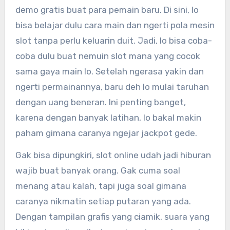
demo gratis buat para pemain baru. Di sini, lo
bisa belajar dulu cara main dan ngerti pola mesin
slot tanpa perlu keluarin duit. Jadi, lo bisa coba-
coba dulu buat nemuin slot mana yang cocok
sama gaya main lo. Setelah ngerasa yakin dan
ngerti permainannya, baru deh lo mulai taruhan
dengan uang beneran. Ini penting banget,
karena dengan banyak latihan, lo bakal makin
paham gimana caranya ngejar jackpot gede.
Gak bisa dipungkiri, slot online udah jadi hiburan
wajib buat banyak orang. Gak cuma soal
menang atau kalah, tapi juga soal gimana
caranya nikmatin setiap putaran yang ada.
Dengan tampilan grafis yang ciamik, suara yang