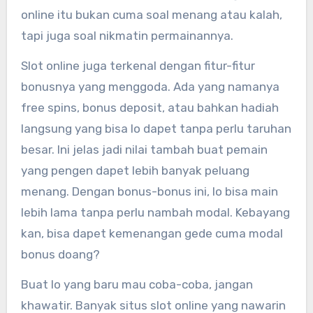
online itu bukan cuma soal menang atau kalah,
tapi juga soal nikmatin permainannya.
Slot online juga terkenal dengan fitur-fitur
bonusnya yang menggoda. Ada yang namanya
free spins, bonus deposit, atau bahkan hadiah
langsung yang bisa lo dapet tanpa perlu taruhan
besar. Ini jelas jadi nilai tambah buat pemain
yang pengen dapet lebih banyak peluang
menang. Dengan bonus-bonus ini, lo bisa main
lebih lama tanpa perlu nambah modal. Kebayang
kan, bisa dapet kemenangan gede cuma modal
bonus doang?
Buat lo yang baru mau coba-coba, jangan
khawatir. Banyak situs slot online yang nawarin