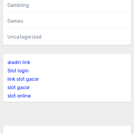
Gambling
Games
Uncategorized
aladin link
Slot login
link slot gacor
slot gacor
slot online