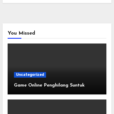
You Missed
Uncategorized
Game Online Penghilang Suntuk