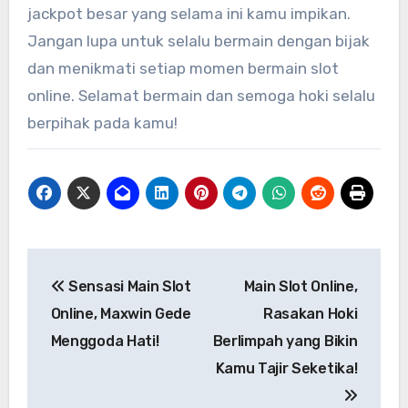
jackpot besar yang selama ini kamu impikan.
Jangan lupa untuk selalu bermain dengan bijak
dan menikmati setiap momen bermain slot
online. Selamat bermain dan semoga hoki selalu
berpihak pada kamu!
Post
Sensasi Main Slot
Main Slot Online,
navigation
Online, Maxwin Gede
Rasakan Hoki
Menggoda Hati!
Berlimpah yang Bikin
Kamu Tajir Seketika!