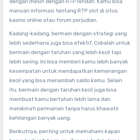
dengan mesin dengan RTP rendah. Kamu bisa
mencari informasi tentang RTP slot di situs
kasino online atau forum perjudian.
Kadang-kadang, bermain dengan strategi yang
lebih sederhana juga bisa efektif. Cobalah untuk
bermain dengan taruhan yang lebih kecil tapi
lebih sering. Ini bisa memberi kamu lebih banyak
kesempatan untuk mendapatkan kemenangan
kecil yang bisa menambah saldo kamu. Selain
itu, bermain dengan taruhan kecil juga bisa
membuat kamu bertahan lebih lama dan
menikmati permainan tanpa harus khawatir
kehilangan banyak uang.
Berikutnya, penting untuk memahami kapan