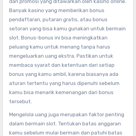
dan promosi yang ditawarkan oleh kasino online.
Banyak kasino yang memberikan bonus
pendaftaran, putaran gratis, atau bonus
setoran yang bisa kamu gunakan untuk bermain
slot. Bonus-bonus ini bisa meningkatkan
peluang kamu untuk menang tanpa harus
mengeluarkan uang ekstra. Pastikan untuk
membaca syarat dan ketentuan dari setiap
bonus yang kamu ambil, karena biasanya ada
aturan tertentu yang harus dipenuhi sebelum
kamu bisa menarik kemenangan dari bonus
tersebut.
Mengelola uang juga merupakan faktor penting
dalam bermain slot. Tentukan batas anggaran
kamu sebelum mulai bermain dan patuhi batas