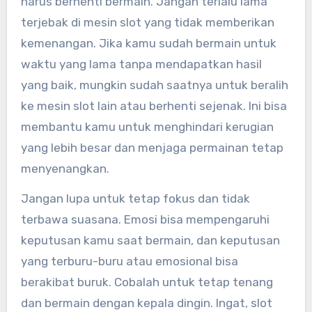
harus berhenti bermain. Jangan terlalu lama
terjebak di mesin slot yang tidak memberikan
kemenangan. Jika kamu sudah bermain untuk
waktu yang lama tanpa mendapatkan hasil
yang baik, mungkin sudah saatnya untuk beralih
ke mesin slot lain atau berhenti sejenak. Ini bisa
membantu kamu untuk menghindari kerugian
yang lebih besar dan menjaga permainan tetap
menyenangkan.
Jangan lupa untuk tetap fokus dan tidak
terbawa suasana. Emosi bisa mempengaruhi
keputusan kamu saat bermain, dan keputusan
yang terburu-buru atau emosional bisa
berakibat buruk. Cobalah untuk tetap tenang
dan bermain dengan kepala dingin. Ingat, slot