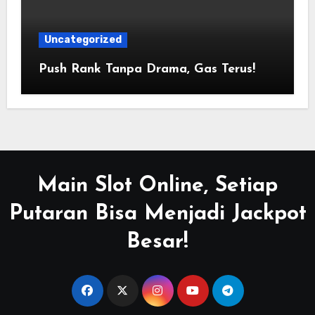
Uncategorized
Push Rank Tanpa Drama, Gas Terus!
Main Slot Online, Setiap
Putaran Bisa Menjadi Jackpot
Besar!