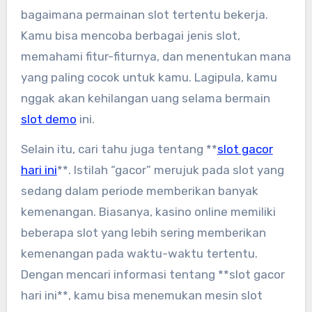
bagaimana permainan slot tertentu bekerja.
Kamu bisa mencoba berbagai jenis slot,
memahami fitur-fiturnya, dan menentukan mana
yang paling cocok untuk kamu. Lagipula, kamu
nggak akan kehilangan uang selama bermain
slot demo
ini.
Selain itu, cari tahu juga tentang **
slot gacor
hari ini
**. Istilah “gacor” merujuk pada slot yang
sedang dalam periode memberikan banyak
kemenangan. Biasanya, kasino online memiliki
beberapa slot yang lebih sering memberikan
kemenangan pada waktu-waktu tertentu.
Dengan mencari informasi tentang **slot gacor
hari ini**, kamu bisa menemukan mesin slot