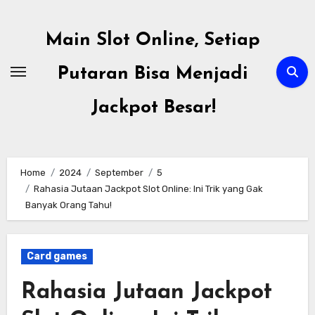
Skip
to
Main Slot Online, Setiap
content
Putaran Bisa Menjadi
Jackpot Besar!
Home
2024
September
5
Rahasia Jutaan Jackpot Slot Online: Ini Trik yang Gak
Banyak Orang Tahu!
Card games
Rahasia Jutaan Jackpot