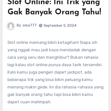
Slot Online: Ini Trik yang
Gak Banyak Orang Tahu!
By
oma777
September 5, 2024
Slot online memang bikin ketagihan! Siapa sih
yang nggak mau jadi kaya mendadak dengan
cara yang seru dan menghibur? Bukan rahasia
lagi kalau slot online punya daya tarik tersendiri.
Kalo kamu juga pengen dapet jackpot, ada
beberapa trik yang bisa bikin peluang kamu
menang makin gede. Ini dia rahasia-rahasia yang
gak banyak orang tahu tapi bisa bikin kamu
dapet cuan melimpah.