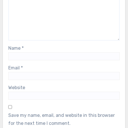
Name
*
Email
*
Website
Save my name, email, and website in this browser
for the next time I comment.