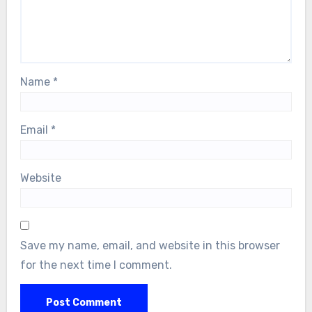
Name
*
Email
*
Website
Save my name, email, and website in this browser
for the next time I comment.