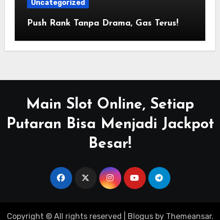
Uncategorized
Push Rank Tanpa Drama, Gas Terus!
Main Slot Online, Setiap
Putaran Bisa Menjadi Jackpot
Besar!
Copyright © All rights reserved
|
Blogus
by
Themeansar
.