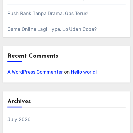
Push Rank Tanpa Drama, Gas Terus!
Game Online Lagi Hype, Lo Udah Coba?
Recent Comments
A WordPress Commenter
on
Hello world!
Archives
July 2026