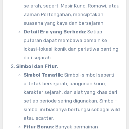
sejarah, seperti Mesir Kuno, Romawi, atau
Zaman Pertengahan, menciptakan
suasana yang kaya dan bersejarah.
Detail Era yang Berbeda
: Setiap
putaran dapat membawa pemain ke
lokasi-lokasi ikonik dan peristiwa penting
dari sejarah.
Simbol dan Fitur
:
Simbol Tematik
: Simbol-simbol seperti
artefak bersejarah, bangunan kuno,
karakter sejarah, dan alat yang khas dari
setiap periode sering digunakan. Simbol-
simbol ini biasanya berfungsi sebagai wild
atau scatter.
Fitur Bonus
: Banyak permainan