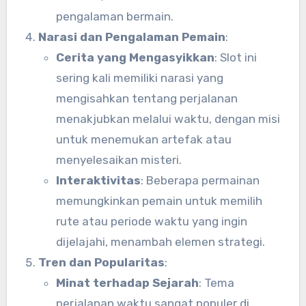
pengalaman bermain.
Narasi dan Pengalaman Pemain
:
Cerita yang Mengasyikkan
: Slot ini
sering kali memiliki narasi yang
mengisahkan tentang perjalanan
menakjubkan melalui waktu, dengan misi
untuk menemukan artefak atau
menyelesaikan misteri.
Interaktivitas
: Beberapa permainan
memungkinkan pemain untuk memilih
rute atau periode waktu yang ingin
dijelajahi, menambah elemen strategi.
Tren dan Popularitas
:
Minat terhadap Sejarah
: Tema
perjalanan waktu sangat populer di