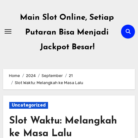
Skip
to
Main Slot Online, Setiap
content
Putaran Bisa Menjadi
Jackpot Besar!
Home
2024
September
21
Slot Waktu: Melangkah ke Masa Lalu
Uncategorized
Slot Waktu: Melangkah
ke Masa Lalu