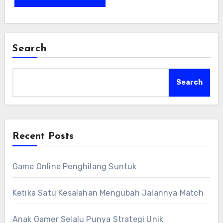
Search
Search
Recent Posts
Game Online Penghilang Suntuk
Ketika Satu Kesalahan Mengubah Jalannya Match
Anak Gamer Selalu Punya Strategi Unik