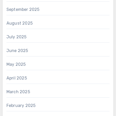
September 2025
August 2025
July 2025
June 2025
May 2025
April 2025
March 2025
February 2025