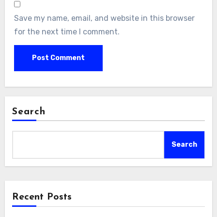
Save my name, email, and website in this browser
for the next time I comment.
Search
Search
Recent Posts