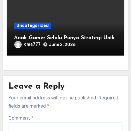
Uncategorized
Anak Gamer Selalu Punya Strategi Unik
oma777
June 2, 2026
Leave a Reply
Your email address will not be published.
Required
fields are marked
*
Comment
*