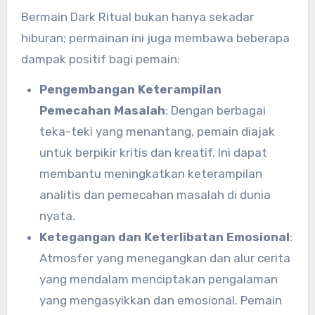
Bermain Dark Ritual bukan hanya sekadar
hiburan; permainan ini juga membawa beberapa
dampak positif bagi pemain:
Pengembangan Keterampilan
Pemecahan Masalah
: Dengan berbagai
teka-teki yang menantang, pemain diajak
untuk berpikir kritis dan kreatif. Ini dapat
membantu meningkatkan keterampilan
analitis dan pemecahan masalah di dunia
nyata.
Ketegangan dan Keterlibatan Emosional
:
Atmosfer yang menegangkan dan alur cerita
yang mendalam menciptakan pengalaman
yang mengasyikkan dan emosional. Pemain