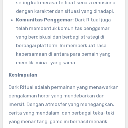
sering kali merasa terlibat secara emosional
dengan karakter dan situasi yang dihadapi.
Komunitas Penggemar
: Dark Ritual juga
telah membentuk komunitas penggemar
yang berdiskusi dan berbagi strategi di
berbagai platform. Ini memperkuat rasa
kebersamaan di antara para pemain yang
memiliki minat yang sama.
Kesimpulan
Dark Ritual adalah permainan yang menawarkan
pengalaman horor yang mendebarkan dan
imersif. Dengan atmosfer yang menegangkan,
cerita yang mendalam, dan berbagai teka-teki
yang menantang, game ini berhasil menarik