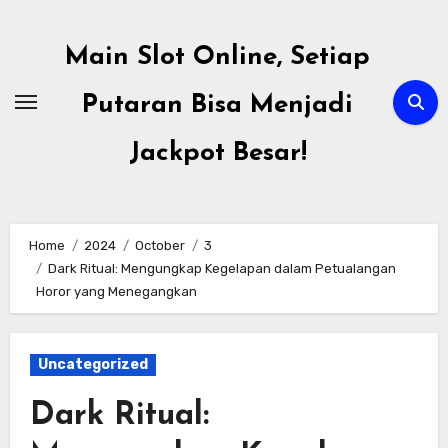
Skip
to
Main Slot Online, Setiap
content
Putaran Bisa Menjadi
Jackpot Besar!
Home
2024
October
3
Dark Ritual: Mengungkap Kegelapan dalam Petualangan
Horor yang Menegangkan
Uncategorized
Dark Ritual: