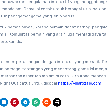
ia menawarkan pengalaman interaktif yang menggabung
 mendalam. Game ini cocok untuk berbagai usia, baik ba
tuk penggemar game yang lebih serius.
untuk bersosialisasi, karena pemain dapat berbagi penga
misi. Komunitas pemain yang aktif juga menjadi daya tar
ertukar ide.
elemen petualangan dengan interaksi yang menarik. D
an berbagai tantangan yang menantang, game ini menja
n merasakan keseruan malam di kota. Jika Anda mencari
Night Out patut untuk dicoba!
https://villarozajo.com