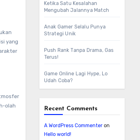
Ketika Satu Kesalahan
Mengubah Jalannya Match
Anak Gamer Selalu Punya
mukan
Strategi Unik
isi yang
Push Rank Tanpa Drama, Gas
arakter
Terus!
Game Online Lagi Hype, Lo
Udah Coba?
Atmosfer
h-olah
Recent Comments
A WordPress Commenter
on
Hello world!