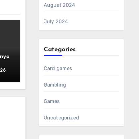
August 2024
July 2024
Categories
unya
Card games
026
Gambling
Games
Uncategorized