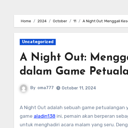
Home
2024
October
11
A Night Out: Menggali K
Uncategorized
A Night Out: Mengga
dalam Game Petual
By
oma777
October 11, 2024
A Night Out adalah sebuah game petualangan yang menawarkan pengalaman unik bagi para pemainnya. Dalam
game
aladin138
ini, pemain akan berperan sebag
untuk menghadiri acara malam yang seru. Denga