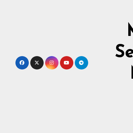
Skip
to
content
Se