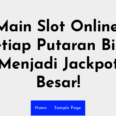
Main Slot Online
tiap Putaran B
Menjadi Jackpo
Besar!
Home
Sample Page