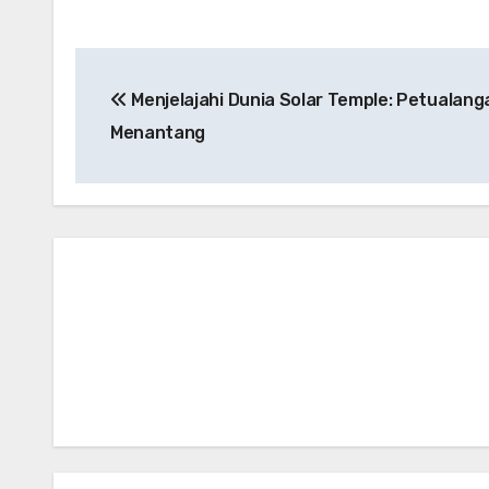
Post
Menjelajahi Dunia Solar Temple: Petualang
navigation
Menantang