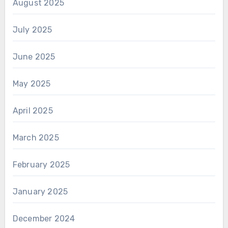
August 2025
July 2025
June 2025
May 2025
April 2025
March 2025
February 2025
January 2025
December 2024