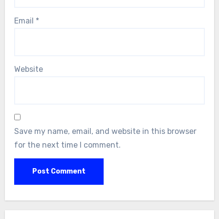
Email
*
Website
Save my name, email, and website in this browser
for the next time I comment.