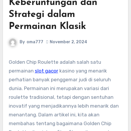
Keberuntungan dan
Strategi dalam
Permainan Klasik
By
oma777
November 2, 2024
Golden Chip Roulette adalah salah satu
permainan
slot gacor
kasino yang menarik
perhatian banyak penggemar judi di seluruh
dunia. Permainan ini merupakan variasi dari
roulette tradisional, tetapi dengan sentuhan
inovatif yang menjadikannya lebih menarik dan
menantang. Dalam artikel ini, kita akan
membahas tentang bagaimana Golden Chip