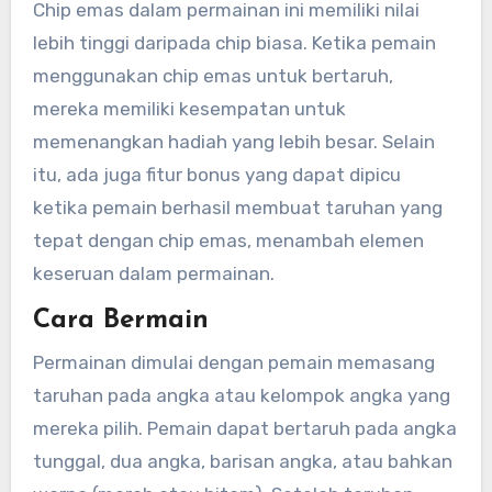
Chip emas dalam permainan ini memiliki nilai
lebih tinggi daripada chip biasa. Ketika pemain
menggunakan chip emas untuk bertaruh,
mereka memiliki kesempatan untuk
memenangkan hadiah yang lebih besar. Selain
itu, ada juga fitur bonus yang dapat dipicu
ketika pemain berhasil membuat taruhan yang
tepat dengan chip emas, menambah elemen
keseruan dalam permainan.
Cara Bermain
Permainan dimulai dengan pemain memasang
taruhan pada angka atau kelompok angka yang
mereka pilih. Pemain dapat bertaruh pada angka
tunggal, dua angka, barisan angka, atau bahkan