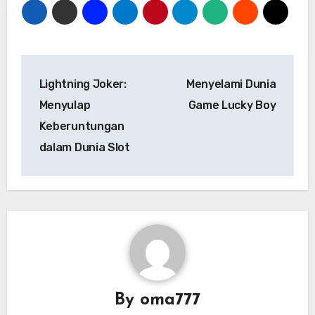
Post
Lightning Joker:
Menyelami Dunia
navigation
Menyulap
Game Lucky Boy
Keberuntungan
dalam Dunia Slot
By
oma777