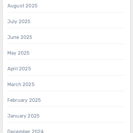
August 2025
July 2025
June 2025
May 2025
April 2025
March 2025
February 2025
January 2025
December 2024