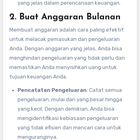
yang jelas dalam perencanaan keuangan.
2. Buat Anggaran Bulanan
Membuat anggaran adalah cara paling efektif
untuk melacak pemasukan dan pengeluaran
Anda. Dengan anggaran yang jelas, Anda bisa
menghindari pengeluaran yang tidak perlu dan
memastikan Anda menyisihkan uang untuk
tujuan keuangan Anda.
Pencatatan Pengeluaran
: Catat semua
pengeluaran, mulai dari yang besar hingga
yang kecil. Dengan demikian, Anda bisa
mengidentifikasi kebiasaan pengeluaran
yang tidak efisien dan mencari cara untuk
menguranginya.