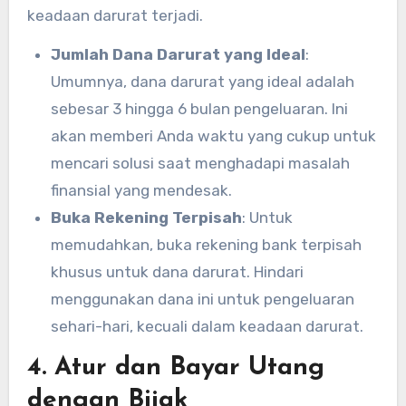
keadaan darurat terjadi.
Jumlah Dana Darurat yang Ideal
:
Umumnya, dana darurat yang ideal adalah
sebesar 3 hingga 6 bulan pengeluaran. Ini
akan memberi Anda waktu yang cukup untuk
mencari solusi saat menghadapi masalah
finansial yang mendesak.
Buka Rekening Terpisah
: Untuk
memudahkan, buka rekening bank terpisah
khusus untuk dana darurat. Hindari
menggunakan dana ini untuk pengeluaran
sehari-hari, kecuali dalam keadaan darurat.
4. Atur dan Bayar Utang
dengan Bijak