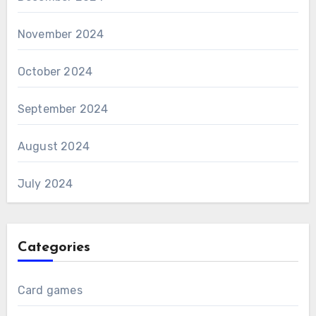
November 2024
October 2024
September 2024
August 2024
July 2024
Categories
Card games