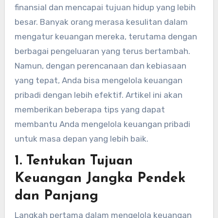
finansial dan mencapai tujuan hidup yang lebih
besar. Banyak orang merasa kesulitan dalam
mengatur keuangan mereka, terutama dengan
berbagai pengeluaran yang terus bertambah.
Namun, dengan perencanaan dan kebiasaan
yang tepat, Anda bisa mengelola keuangan
pribadi dengan lebih efektif. Artikel ini akan
memberikan beberapa tips yang dapat
membantu Anda mengelola keuangan pribadi
untuk masa depan yang lebih baik.
1. Tentukan Tujuan
Keuangan Jangka Pendek
dan Panjang
Langkah pertama dalam mengelola keuangan