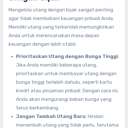
Mengelola utang dengan bijak sangat penting
agar tidak membebani keuangan pribadi Anda.
Memiliki utang yang terkendali memungkinkan
Anda untuk merencanakan masa depan
keuangan dengan lebih stabil.
Prioritaskan Utang dengan Bunga Tinggi
:
Jika Anda memiliki beberapa utang,
prioritaskan untuk membayar utang dengan
bunga tinggi terlebih dahulu, seperti kartu
kredit atau pinjaman pribadi. Dengan cara ini,
Anda akan mengurangi beban bunga yang
terus berkembang.
Jangan Tambah Utang Baru
: Hindari
menambah utang yang tidak perlu, terutama