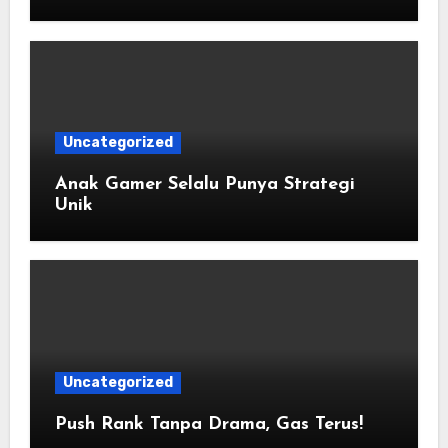
Uncategorized
Anak Gamer Selalu Punya Strategi
Unik
Uncategorized
Push Rank Tanpa Drama, Gas Terus!