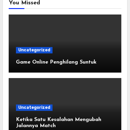
You Missed
Uncategorized
Game Online Penghilang Suntuk
Uncategorized
Ketika Satu Kesalahan Mengubah
Jalannya Match