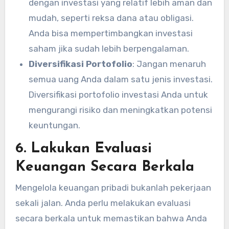
dengan investasi yang relatif lebih aman dan
mudah, seperti reksa dana atau obligasi.
Anda bisa mempertimbangkan investasi
saham jika sudah lebih berpengalaman.
Diversifikasi Portofolio
: Jangan menaruh
semua uang Anda dalam satu jenis investasi.
Diversifikasi portofolio investasi Anda untuk
mengurangi risiko dan meningkatkan potensi
keuntungan.
6. Lakukan Evaluasi
Keuangan Secara Berkala
Mengelola keuangan pribadi bukanlah pekerjaan
sekali jalan. Anda perlu melakukan evaluasi
secara berkala untuk memastikan bahwa Anda