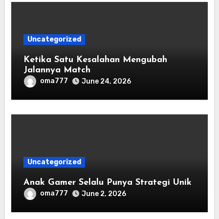
Uncategorized
Ketika Satu Kesalahan Mengubah
Jalannya Match
oma777
June 24, 2026
Uncategorized
Anak Gamer Selalu Punya Strategi Unik
oma777
June 2, 2026