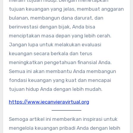
meraih tujuan hidup. Dengan menetapkan
tujuan keuangan yang jelas, membuat anggaran
bulanan, membangun dana darurat, dan
berinvestasi dengan bijak, Anda bisa
menciptakan masa depan yang lebih cerah.
Jangan lupa untuk melakukan evaluasi
keuangan secara berkala dan terus
meningkatkan pengetahuan finansial Anda.
Semua ini akan membantu Anda membangun
fondasi keuangan yang kuat dan mencapai
tujuan hidup Anda dengan lebih mudah.
https://www.iecanvieravirtual.org
Semoga artikel ini memberikan inspirasi untuk
mengelola keuangan pribadi Anda dengan lebih