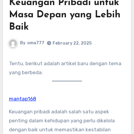
Keuangan Pribadi untuk
Masa Depan yang Lebih
Baik
By
oma777
February 22, 2025
Tentu, berikut adalah artikel baru dengan tema
yang berbeda:
mantap168
Keuangan pribadi adalah salah satu aspek
penting dalam kehidupan yang perlu dikelola
dengan baik untuk memastikan kestabilan