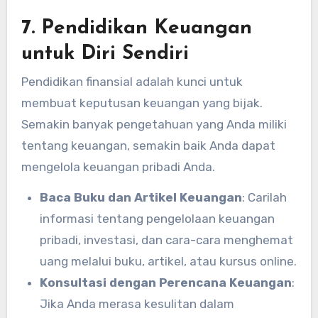
7. Pendidikan Keuangan
untuk Diri Sendiri
Pendidikan finansial adalah kunci untuk
membuat keputusan keuangan yang bijak.
Semakin banyak pengetahuan yang Anda miliki
tentang keuangan, semakin baik Anda dapat
mengelola keuangan pribadi Anda.
Baca Buku dan Artikel Keuangan
: Carilah
informasi tentang pengelolaan keuangan
pribadi, investasi, dan cara-cara menghemat
uang melalui buku, artikel, atau kursus online.
Konsultasi dengan Perencana Keuangan
:
Jika Anda merasa kesulitan dalam