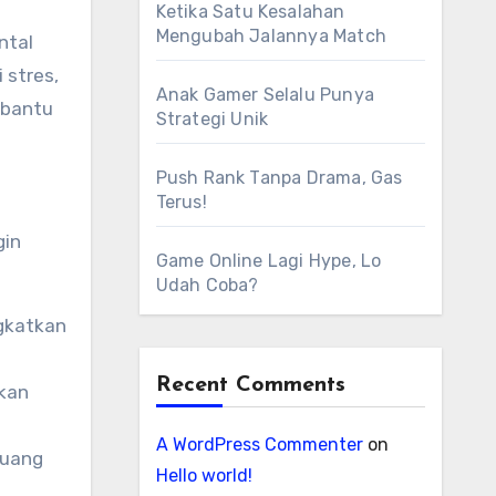
Ketika Satu Kesalahan
Mengubah Jalannya Match
ntal
 stres,
Anak Gamer Selalu Punya
mbantu
Strategi Unik
Push Rank Tanpa Drama, Gas
Terus!
gin
Game Online Lagi Hype, Lo
Udah Coba?
ngkatkan
Recent Comments
tkan
A WordPress Commenter
on
luang
Hello world!