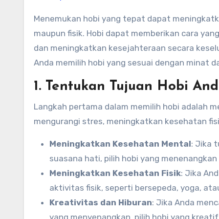
Menemukan hobi yang tepat dapat meningkatkan 
maupun fisik. Hobi dapat memberikan cara yan
dan meningkatkan kesejahteraan secara kesel
Anda memilih hobi yang sesuai dengan minat d
1. Tentukan Tujuan Hobi An
Langkah pertama dalam memilih hobi adalah me
mengurangi stres, meningkatkan kesehatan fis
Meningkatkan Kesehatan Mental
: Jika
suasana hati, pilih hobi yang menenangkan 
Meningkatkan Kesehatan Fisik
: Jika An
aktivitas fisik, seperti bersepeda, yoga, ata
Kreativitas dan Hiburan
: Jika Anda menc
yang menyenangkan, pilih hobi yang kreatif