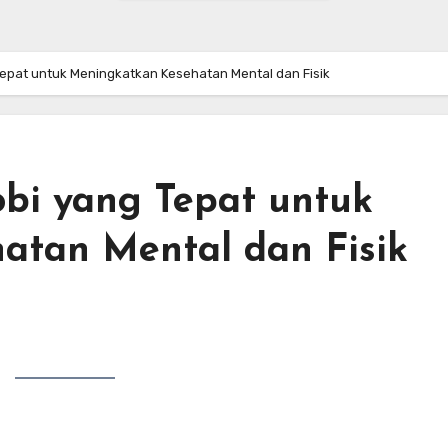
epat untuk Meningkatkan Kesehatan Mental dan Fisik
bi yang Tepat untuk
atan Mental dan Fisik