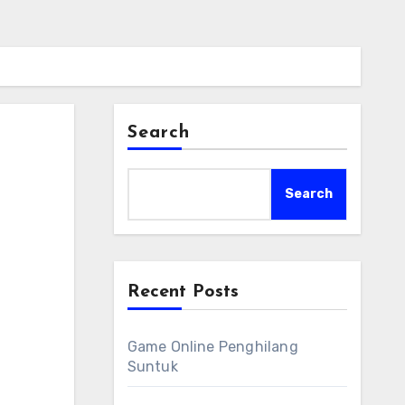
Search
Search
Recent Posts
Game Online Penghilang
Suntuk