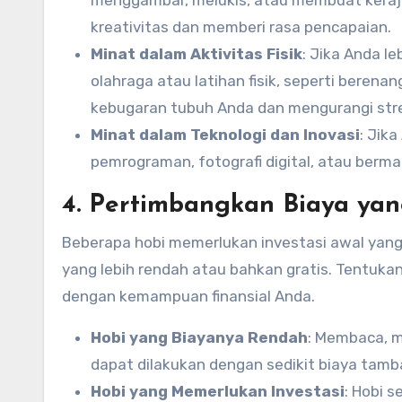
menggambar, melukis, atau membuat keraj
kreativitas dan memberi rasa pencapaian.
Minat dalam Aktivitas Fisik
: Jika Anda le
olahraga atau latihan fisik, seperti berena
kebugaran tubuh Anda dan mengurangi str
Minat dalam Teknologi dan Inovasi
: Jika
pemrograman, fotografi digital, atau berma
4. Pertimbangkan Biaya yan
Beberapa hobi memerlukan investasi awal yang 
yang lebih rendah atau bahkan gratis. Tentuka
dengan kemampuan finansial Anda.
Hobi yang Biayanya Rendah
: Membaca, m
dapat dilakukan dengan sedikit biaya tamb
Hobi yang Memerlukan Investasi
: Hobi s