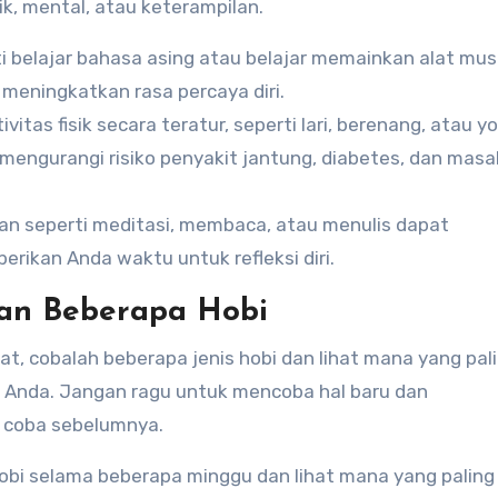
sik, mental, atau keterampilan.
ti belajar bahasa asing atau belajar memainkan alat musi
eningkatkan rasa percaya diri.
vitas fisik secara teratur, seperti lari, berenang, atau y
engurangi risiko penyakit jantung, diabetes, dan masa
an seperti meditasi, membaca, atau menulis dapat
ikan Anda waktu untuk refleksi diri.
an Beberapa Hobi
t, cobalah beberapa jenis hobi dan lihat mana yang pal
 Anda. Jangan ragu untuk mencoba hal baru dan
 coba sebelumnya.
obi selama beberapa minggu dan lihat mana yang paling