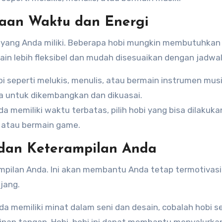
iaan Waktu dan Energi
i yang Anda miliki. Beberapa hobi mungkin membutuhkan 
in lebih fleksibel dan mudah disesuaikan dengan jadwal
bi seperti melukis, menulis, atau bermain instrumen mus
a untuk dikembangkan dan dikuasai.
nda memiliki waktu terbatas, pilih hobi yang bisa dilakuk
, atau bermain game.
 dan Keterampilan Anda
ampilan Anda. Ini akan membantu Anda tetap termotivasi
jang.
nda memiliki minat dalam seni dan desain, cobalah hobi s