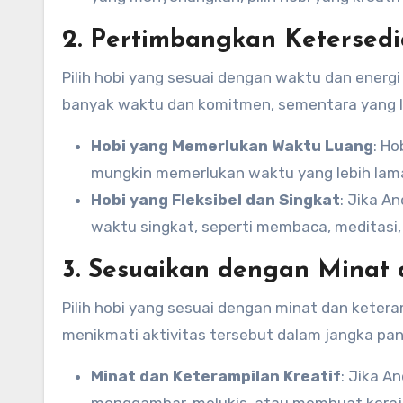
2. Pertimbangkan Ketersed
Pilih hobi yang sesuai dengan waktu dan energ
banyak waktu dan komitmen, sementara yang la
Hobi yang Memerlukan Waktu Luang
: Ho
mungkin memerlukan waktu yang lebih lam
Hobi yang Fleksibel dan Singkat
: Jika A
waktu singkat, seperti membaca, meditasi
3. Sesuaikan dengan Minat
Pilih hobi yang sesuai dengan minat dan keter
menikmati aktivitas tersebut dalam jangka pan
Minat dan Keterampilan Kreatif
: Jika A