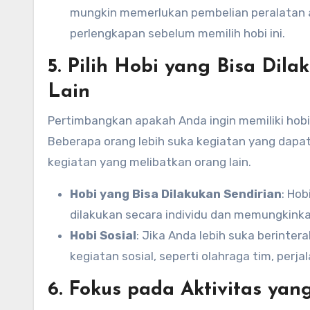
mungkin memerlukan pembelian peralatan a
perlengkapan sebelum memilih hobi ini.
5. Pilih Hobi yang Bisa Di
Lain
Pertimbangkan apakah Anda ingin memiliki hobi y
Beberapa orang lebih suka kegiatan yang dapat 
kegiatan yang melibatkan orang lain.
Hobi yang Bisa Dilakukan Sendirian
: Ho
dilakukan secara individu dan memungkinka
Hobi Sosial
: Jika Anda lebih suka berinter
kegiatan sosial, seperti olahraga tim, per
6. Fokus pada Aktivitas y