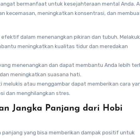
angat bermanfaat untuk kesejahteraan mental Anda. Ak
 kecemasan, meningkatkan konsentrasi, dan membua
gat efektif dalam menenangkan pikiran dan tubuh. Melaku
mbantu meningkatkan kualitas tidur dan meredakan
s yang menenangkan dan dapat membantu Anda lebih te
dan meningkatkan suasana hati.
erti melukis atau menggambar dapat memberikan cara ya
i dan menghilangkan stres.
an Jangka Panjang dari Hobi
panjang yang bisa memberikan dampak positif untuk