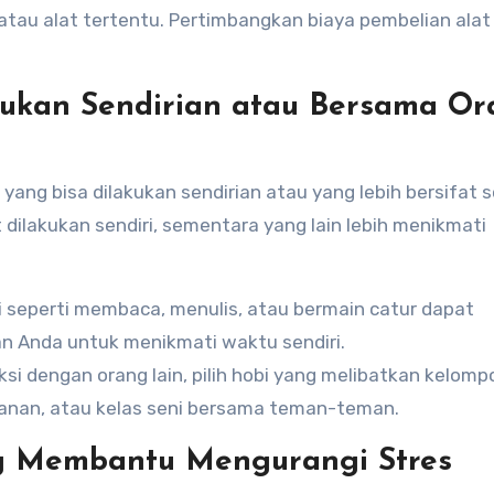
tau alat tertentu. Pertimbangkan biaya pembelian alat
lakukan Sendirian atau Bersama O
ang bisa dilakukan sendirian atau yang lebih bersifat so
dilakukan sendiri, sementara yang lain lebih menikmati
bi seperti membaca, menulis, atau bermain catur dapat
n Anda untuk menikmati waktu sendiri.
aksi dengan orang lain, pilih hobi yang melibatkan kelom
jalanan, atau kelas seni bersama teman-teman.
ang Membantu Mengurangi Stres