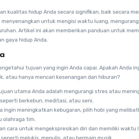
kualitas hidup Anda secara signifikan, baik secara me
g menyenangkan untuk mengisi waktu luang, mengurangi
uruhan. Artikel ini akan memberikan panduan untuk me
an gaya hidup Anda.
da
ngetahui tujuan yang ingin Anda capai. Apakah Anda in
ik, atau hanya mencari kesenangan dan hiburan?
 tujuan utama Anda adalah mengurangi stres atau meni
seperti berkebun, meditasi, atau seni.
da ingin meningkatkan kebugaran, pilih hobi yang meliba
u olahraga tim.
ari cara untuk mengekspresikan diri dan memiliki waktu 
 seperti melukis, menulis, atau bermain musik.