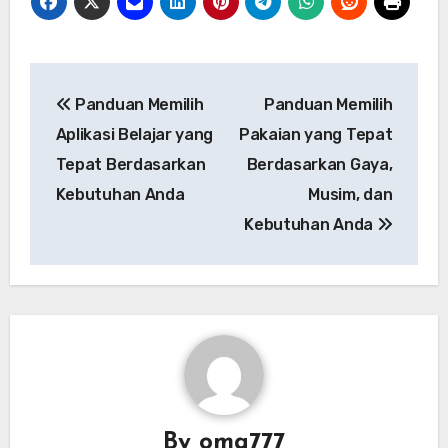
Post
Panduan Memilih
Panduan Memilih
navigation
Aplikasi Belajar yang
Pakaian yang Tepat
Tepat Berdasarkan
Berdasarkan Gaya,
Kebutuhan Anda
Musim, dan
Kebutuhan Anda
By
oma777