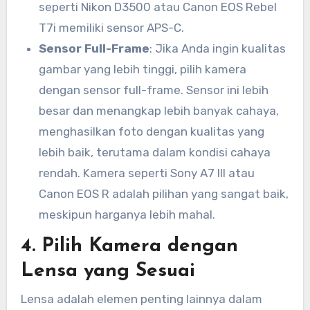
seperti Nikon D3500 atau Canon EOS Rebel
T7i memiliki sensor APS-C.
Sensor Full-Frame
: Jika Anda ingin kualitas
gambar yang lebih tinggi, pilih kamera
dengan sensor full-frame. Sensor ini lebih
besar dan menangkap lebih banyak cahaya,
menghasilkan foto dengan kualitas yang
lebih baik, terutama dalam kondisi cahaya
rendah. Kamera seperti Sony A7 III atau
Canon EOS R adalah pilihan yang sangat baik,
meskipun harganya lebih mahal.
4. Pilih Kamera dengan
Lensa yang Sesuai
Lensa adalah elemen penting lainnya dalam