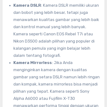
Kamera DSLR
: Kamera DSLR memiliki ukuran
dan bobot yang lebih besar, tetapi juga
menawarkan kualitas gambar yang lebih baik
dan kontrol manual yang lebih banyak.
Kamera seperti Canon EOS Rebel T7i atau
Nikon D3500 adalah pilihan yang populer di
kalangan pemula yang ingin belajar lebih
dalam tentang fotografi.
Kamera Mirrorless
: Jika Anda
menginginkan kamera dengan kualitas
gambar yang setara DSLR namun lebih ringan
dan kompak, kamera mirrorless bisa menjadi
pilihan yang tepat. Kamera seperti Sony
Alpha A6000 atau Fujifilm X-T30
menawarkan performa tinggi dengan ukuran