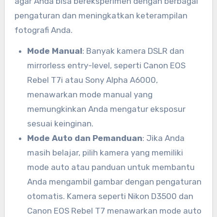
agar Anda bisa bereksperimen dengan berbagai
pengaturan dan meningkatkan keterampilan
fotografi Anda.
Mode Manual
: Banyak kamera DSLR dan
mirrorless entry-level, seperti Canon EOS
Rebel T7i atau Sony Alpha A6000,
menawarkan mode manual yang
memungkinkan Anda mengatur eksposur
sesuai keinginan.
Mode Auto dan Pemanduan
: Jika Anda
masih belajar, pilih kamera yang memiliki
mode auto atau panduan untuk membantu
Anda mengambil gambar dengan pengaturan
otomatis. Kamera seperti Nikon D3500 dan
Canon EOS Rebel T7 menawarkan mode auto