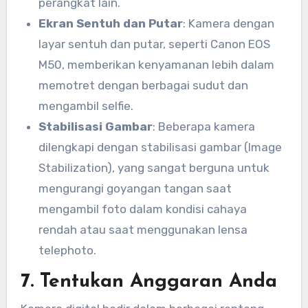
perangkat lain.
Ekran Sentuh dan Putar
: Kamera dengan
layar sentuh dan putar, seperti Canon EOS
M50, memberikan kenyamanan lebih dalam
memotret dengan berbagai sudut dan
mengambil selfie.
Stabilisasi Gambar
: Beberapa kamera
dilengkapi dengan stabilisasi gambar (Image
Stabilization), yang sangat berguna untuk
mengurangi goyangan tangan saat
mengambil foto dalam kondisi cahaya
rendah atau saat menggunakan lensa
telephoto.
7. Tentukan Anggaran Anda