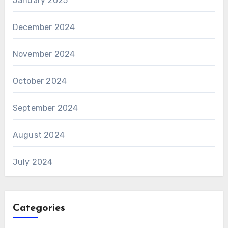
January 2025
December 2024
November 2024
October 2024
September 2024
August 2024
July 2024
Categories