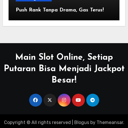
Push Rank Tanpa Drama, Gas Terus!
Main Slot Online, Setiap
Putaran Bisa Menjadi Jackpot
Besar!
Copyright © All rights reserved
|
Blogus
by
Themeansar
.