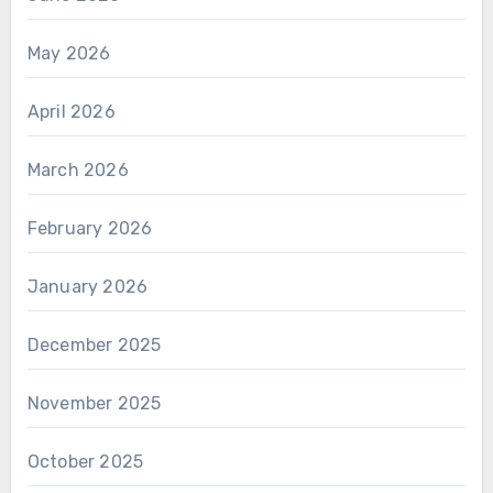
May 2026
April 2026
March 2026
February 2026
January 2026
December 2025
November 2025
October 2025