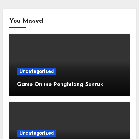
You Missed
Uncategorized
Game Online Penghilang Suntuk
Uncategorized