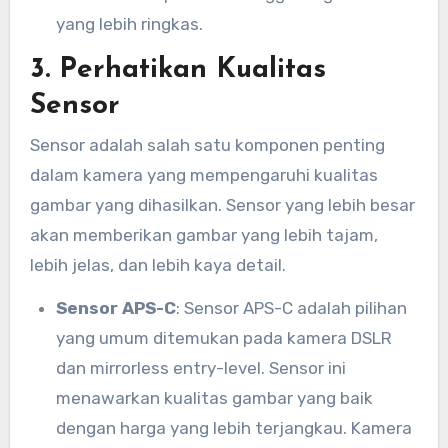
yang lebih ringkas.
3. Perhatikan Kualitas
Sensor
Sensor adalah salah satu komponen penting
dalam kamera yang mempengaruhi kualitas
gambar yang dihasilkan. Sensor yang lebih besar
akan memberikan gambar yang lebih tajam,
lebih jelas, dan lebih kaya detail.
Sensor APS-C
: Sensor APS-C adalah pilihan
yang umum ditemukan pada kamera DSLR
dan mirrorless entry-level. Sensor ini
menawarkan kualitas gambar yang baik
dengan harga yang lebih terjangkau. Kamera