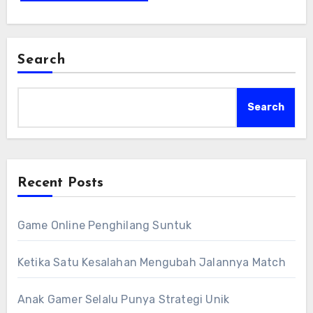
Search
Search
Recent Posts
Game Online Penghilang Suntuk
Ketika Satu Kesalahan Mengubah Jalannya Match
Anak Gamer Selalu Punya Strategi Unik