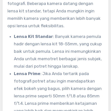
fotografi. Beberapa kamera datang dengan
lensa kit standar, tetapi Anda mungkin ingin
memilih kamera yang memberikan lebih banyak
opsi lensa untuk fleksibilitas.
Lensa Kit Standar
: Banyak kamera pemula
hadir dengan lensa kit 18-55mm, yang cukup
baik untuk pemula. Lensa ini memungkinkan
Anda untuk memotret berbagai jenis subjek,
mulai dari potret hingga lanskap.
Lensa Prime
: Jika Anda tertarik pada
fotografi potret atau ingin mendapatkan
efek bokeh yang bagus, pilih kamera dengan
lensa prime seperti 50mm f/1.8 atau 85mm
f/1.4. Lensa prime memberikan ketajaman
yang lebih baik dan memungkinkan lebih