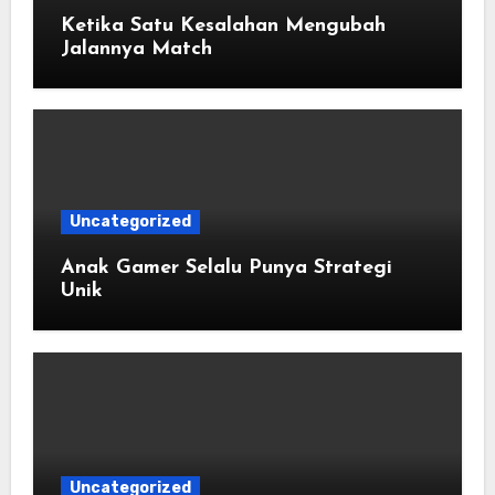
Ketika Satu Kesalahan Mengubah
Jalannya Match
Uncategorized
Anak Gamer Selalu Punya Strategi
Unik
Uncategorized