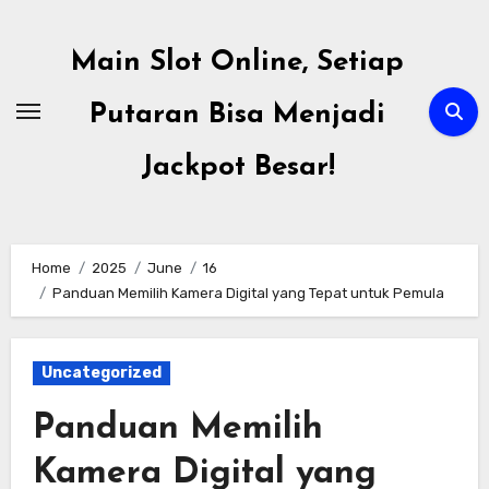
Skip
to
Main Slot Online, Setiap
content
Putaran Bisa Menjadi
Jackpot Besar!
Home
2025
June
16
Panduan Memilih Kamera Digital yang Tepat untuk Pemula
Uncategorized
Panduan Memilih
Kamera Digital yang