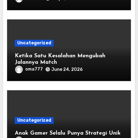
Uncategorized
Ketika Satu Kesalahan Mengubah
Jalannya Match
oma777
June 24, 2026
Uncategorized
Anak Gamer Selalu Punya Strategi Unik