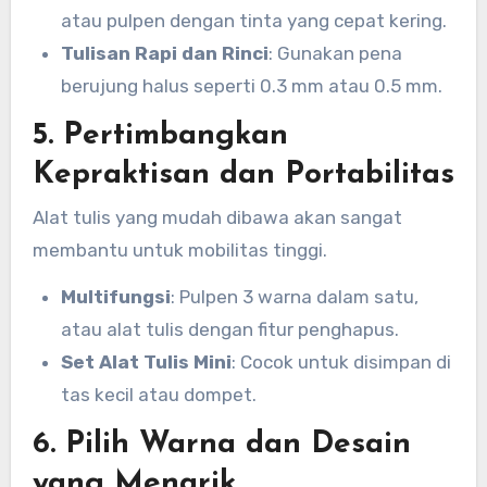
atau pulpen dengan tinta yang cepat kering.
Tulisan Rapi dan Rinci
: Gunakan pena
berujung halus seperti 0.3 mm atau 0.5 mm.
5. Pertimbangkan
Kepraktisan dan Portabilitas
Alat tulis yang mudah dibawa akan sangat
membantu untuk mobilitas tinggi.
Multifungsi
: Pulpen 3 warna dalam satu,
atau alat tulis dengan fitur penghapus.
Set Alat Tulis Mini
: Cocok untuk disimpan di
tas kecil atau dompet.
6. Pilih Warna dan Desain
yang Menarik