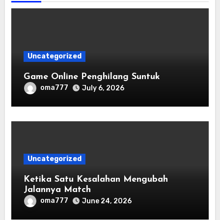
Uncategorized
Game Online Penghilang Suntuk
oma777
July 6, 2026
Uncategorized
Ketika Satu Kesalahan Mengubah
Jalannya Match
oma777
June 24, 2026