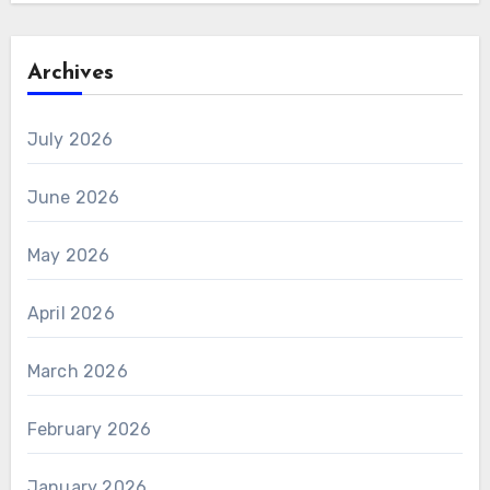
Archives
July 2026
June 2026
May 2026
April 2026
March 2026
February 2026
January 2026