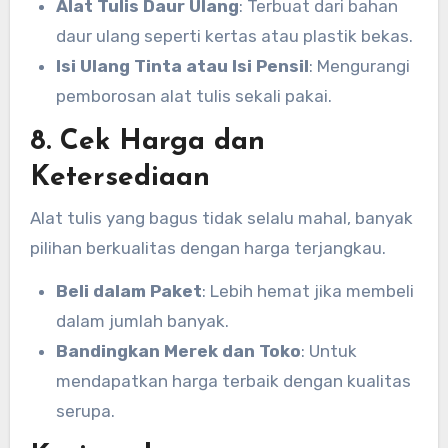
Alat Tulis Daur Ulang
: Terbuat dari bahan
daur ulang seperti kertas atau plastik bekas.
Isi Ulang Tinta atau Isi Pensil
: Mengurangi
pemborosan alat tulis sekali pakai.
8. Cek Harga dan
Ketersediaan
Alat tulis yang bagus tidak selalu mahal, banyak
pilihan berkualitas dengan harga terjangkau.
Beli dalam Paket
: Lebih hemat jika membeli
dalam jumlah banyak.
Bandingkan Merek dan Toko
: Untuk
mendapatkan harga terbaik dengan kualitas
serupa.