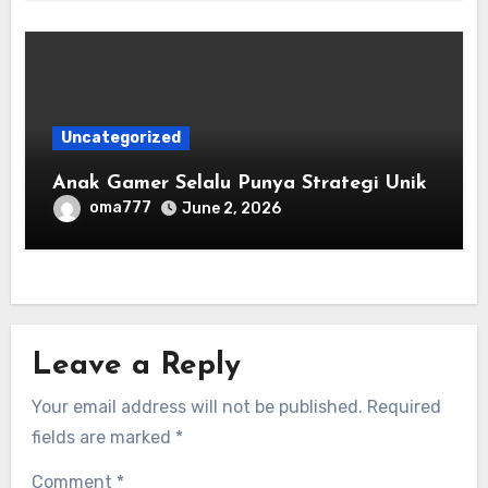
Uncategorized
Anak Gamer Selalu Punya Strategi Unik
oma777
June 2, 2026
Leave a Reply
Your email address will not be published.
Required
fields are marked
*
Comment
*