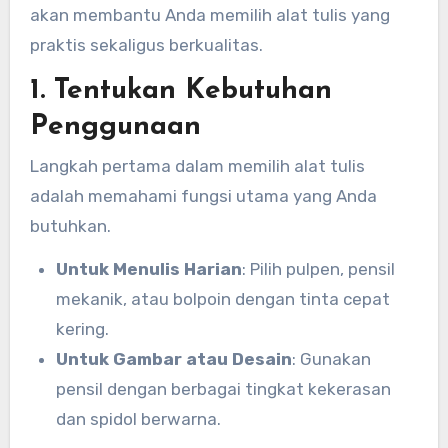
akan membantu Anda memilih alat tulis yang
praktis sekaligus berkualitas.
1. Tentukan Kebutuhan
Penggunaan
Langkah pertama dalam memilih alat tulis
adalah memahami fungsi utama yang Anda
butuhkan.
Untuk Menulis Harian
: Pilih pulpen, pensil
mekanik, atau bolpoin dengan tinta cepat
kering.
Untuk Gambar atau Desain
: Gunakan
pensil dengan berbagai tingkat kekerasan
dan spidol berwarna.