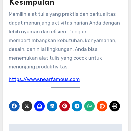
Kesimpulan
Memilih alat tulis yang praktis dan berkualitas
dapat menunjang aktivitas harian Anda dengan
lebih nyaman dan efisien. Dengan
mempertimbangkan kebutuhan, kenyamanan,
desain, dan nilai lingkungan, Anda bisa
menemukan alat tulis yang cocok untuk
menunjang produktivitas.
https://www.nearfamous.com
Post