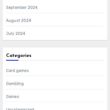
September 2024
August 2024
July 2024
Categories
Card games
Gambling
Games
Uncategorized