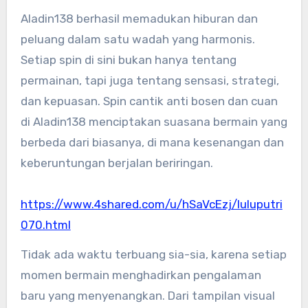
Aladin138 berhasil memadukan hiburan dan
peluang dalam satu wadah yang harmonis.
Setiap spin di sini bukan hanya tentang
permainan, tapi juga tentang sensasi, strategi,
dan kepuasan. Spin cantik anti bosen dan cuan
di Aladin138 menciptakan suasana bermain yang
berbeda dari biasanya, di mana kesenangan dan
keberuntungan berjalan beriringan.
https://www.4shared.com/u/hSaVcEzj/luluputri
070.html
Tidak ada waktu terbuang sia-sia, karena setiap
momen bermain menghadirkan pengalaman
baru yang menyenangkan. Dari tampilan visual