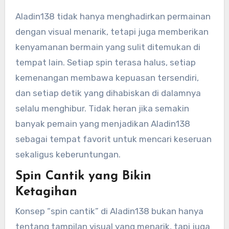
Aladin138 tidak hanya menghadirkan permainan
dengan visual menarik, tetapi juga memberikan
kenyamanan bermain yang sulit ditemukan di
tempat lain. Setiap spin terasa halus, setiap
kemenangan membawa kepuasan tersendiri,
dan setiap detik yang dihabiskan di dalamnya
selalu menghibur. Tidak heran jika semakin
banyak pemain yang menjadikan Aladin138
sebagai tempat favorit untuk mencari keseruan
sekaligus keberuntungan.
Spin Cantik yang Bikin
Ketagihan
Konsep “spin cantik” di Aladin138 bukan hanya
tentang tampilan visual yang menarik, tapi juga