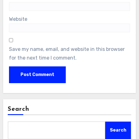
Website
Save my name, email, and website in this browser
for the next time I comment.
Search
Search