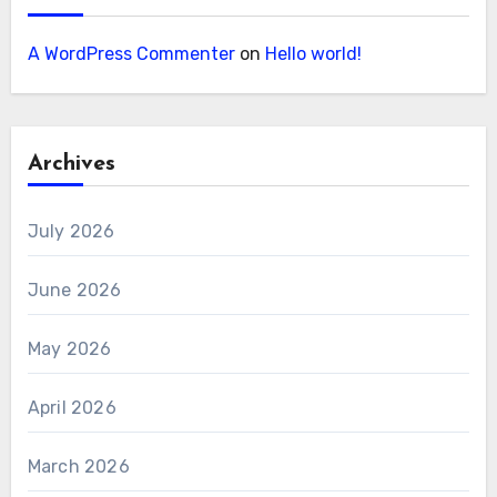
A WordPress Commenter
on
Hello world!
Archives
July 2026
June 2026
May 2026
April 2026
March 2026