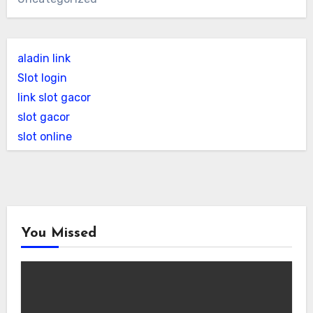
aladin link
Slot login
link slot gacor
slot gacor
slot online
You Missed