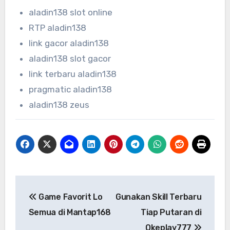
aladin138 slot online
RTP aladin138
link gacor aladin138
aladin138 slot gacor
link terbaru aladin138
pragmatic aladin138
aladin138 zeus
Post
Game Favorit Lo
Gunakan Skill Terbaru
navigation
Semua di Mantap168
Tiap Putaran di
Okeplay777