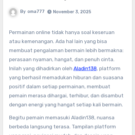
By
oma777
November 3, 2025
Permainan online tidak hanya soal keseruan
atau kemenangan. Ada hal lain yang bisa
membuat pengalaman bermain lebih bermakna:
perasaan nyaman, hangat, dan penuh cinta.
Inilah yang dihadirkan oleh
Aladin138
, platform
yang berhasil memadukan hiburan dan suasana
positif dalam setiap permainan, membuat
pemain merasa dihargai, terhibur, dan disambut
dengan energi yang hangat setiap kali bermain.
Begitu pemain memasuki Aladin138, nuansa
berbeda langsung terasa. Tampilan platform