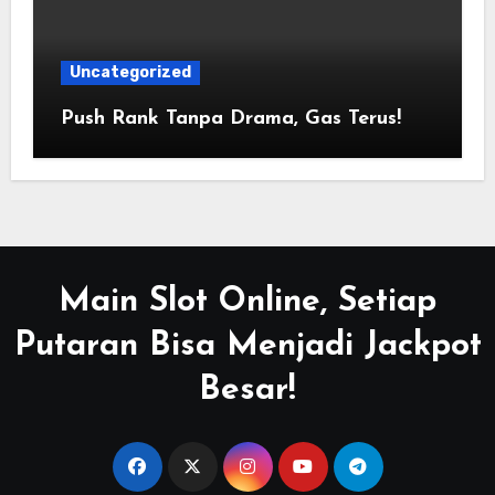
Uncategorized
Push Rank Tanpa Drama, Gas Terus!
Main Slot Online, Setiap
Putaran Bisa Menjadi Jackpot
Besar!