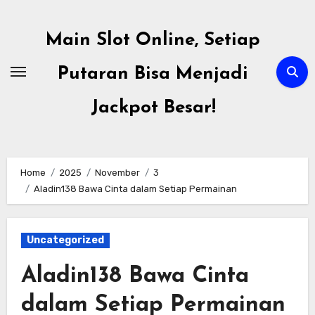
Skip
to
Main Slot Online, Setiap
content
Putaran Bisa Menjadi
Jackpot Besar!
Home
2025
November
3
Aladin138 Bawa Cinta dalam Setiap Permainan
Uncategorized
Aladin138 Bawa Cinta
dalam Setiap Permainan