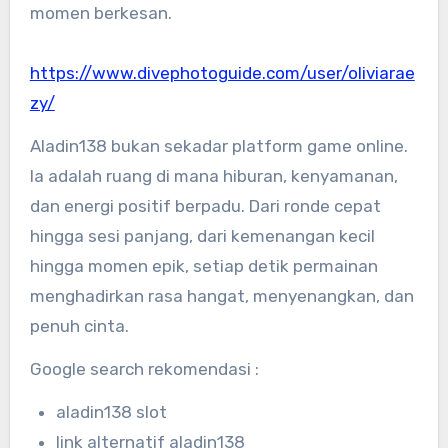
momen berkesan.
https://www.divephotoguide.com/user/oliviarae
zy/
Aladin138 bukan sekadar platform game online.
Ia adalah ruang di mana hiburan, kenyamanan,
dan energi positif berpadu. Dari ronde cepat
hingga sesi panjang, dari kemenangan kecil
hingga momen epik, setiap detik permainan
menghadirkan rasa hangat, menyenangkan, dan
penuh cinta.
Google search rekomendasi :
aladin138 slot
link alternatif aladin138