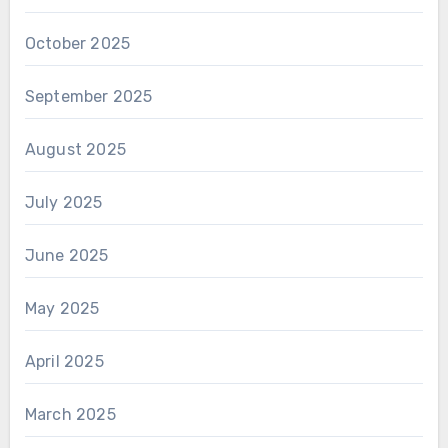
October 2025
September 2025
August 2025
July 2025
June 2025
May 2025
April 2025
March 2025