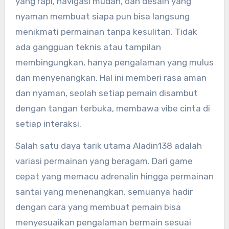
yang rapi, navigasi mudah, dan desain yang
nyaman membuat siapa pun bisa langsung
menikmati permainan tanpa kesulitan. Tidak
ada gangguan teknis atau tampilan
membingungkan, hanya pengalaman yang mulus
dan menyenangkan. Hal ini memberi rasa aman
dan nyaman, seolah setiap pemain disambut
dengan tangan terbuka, membawa vibe cinta di
setiap interaksi.
Salah satu daya tarik utama Aladin138 adalah
variasi permainan yang beragam. Dari game
cepat yang memacu adrenalin hingga permainan
santai yang menenangkan, semuanya hadir
dengan cara yang membuat pemain bisa
menyesuaikan pengalaman bermain sesuai