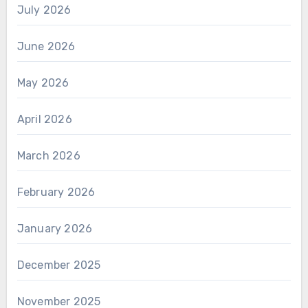
July 2026
June 2026
May 2026
April 2026
March 2026
February 2026
January 2026
December 2025
November 2025