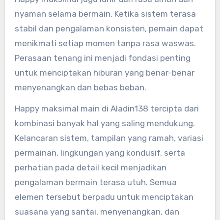
nyaman selama bermain. Ketika sistem terasa
stabil dan pengalaman konsisten, pemain dapat
menikmati setiap momen tanpa rasa waswas.
Perasaan tenang ini menjadi fondasi penting
untuk menciptakan hiburan yang benar-benar
menyenangkan dan bebas beban.
Happy maksimal main di Aladin138 tercipta dari
kombinasi banyak hal yang saling mendukung.
Kelancaran sistem, tampilan yang ramah, variasi
permainan, lingkungan yang kondusif, serta
perhatian pada detail kecil menjadikan
pengalaman bermain terasa utuh. Semua
elemen tersebut berpadu untuk menciptakan
suasana yang santai, menyenangkan, dan