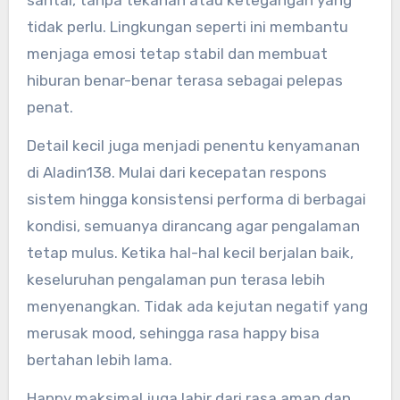
tidak perlu. Lingkungan seperti ini membantu
menjaga emosi tetap stabil dan membuat
hiburan benar-benar terasa sebagai pelepas
penat.
Detail kecil juga menjadi penentu kenyamanan
di Aladin138. Mulai dari kecepatan respons
sistem hingga konsistensi performa di berbagai
kondisi, semuanya dirancang agar pengalaman
tetap mulus. Ketika hal-hal kecil berjalan baik,
keseluruhan pengalaman pun terasa lebih
menyenangkan. Tidak ada kejutan negatif yang
merusak mood, sehingga rasa happy bisa
bertahan lebih lama.
Happy maksimal juga lahir dari rasa aman dan