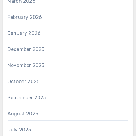
March 2026
February 2026
January 2026
December 2025
November 2025
October 2025
September 2025
August 2025
July 2025