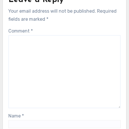
Leave a Reply
Your email address will not be published.
Required
fields are marked
*
Comment
*
Name
*