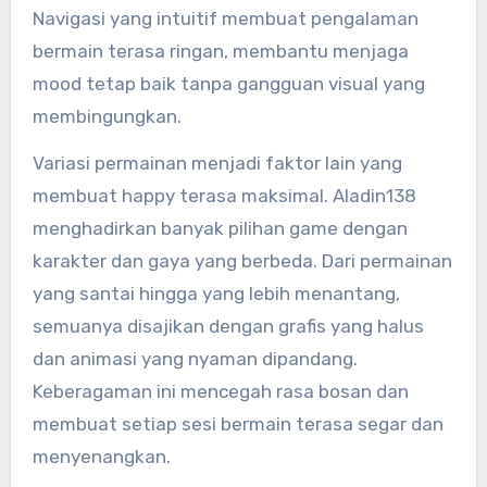
Navigasi yang intuitif membuat pengalaman
bermain terasa ringan, membantu menjaga
mood tetap baik tanpa gangguan visual yang
membingungkan.
Variasi permainan menjadi faktor lain yang
membuat happy terasa maksimal. Aladin138
menghadirkan banyak pilihan game dengan
karakter dan gaya yang berbeda. Dari permainan
yang santai hingga yang lebih menantang,
semuanya disajikan dengan grafis yang halus
dan animasi yang nyaman dipandang.
Keberagaman ini mencegah rasa bosan dan
membuat setiap sesi bermain terasa segar dan
menyenangkan.