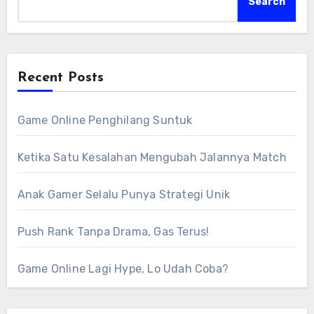
Search
Recent Posts
Game Online Penghilang Suntuk
Ketika Satu Kesalahan Mengubah Jalannya Match
Anak Gamer Selalu Punya Strategi Unik
Push Rank Tanpa Drama, Gas Terus!
Game Online Lagi Hype, Lo Udah Coba?