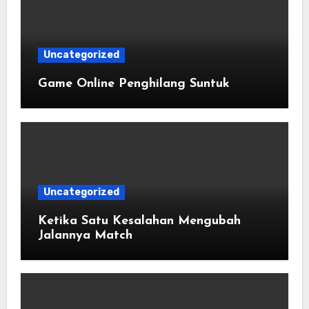
Uncategorized
Game Online Penghilang Suntuk
Uncategorized
Ketika Satu Kesalahan Mengubah
Jalannya Match