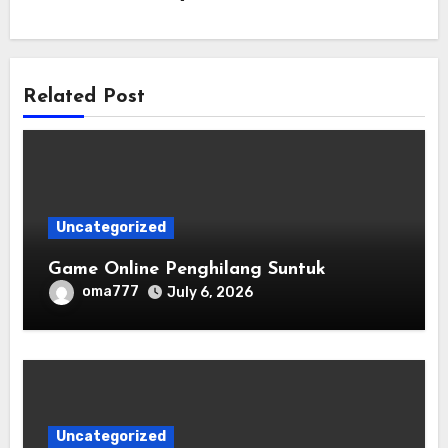
Related Post
Uncategorized
Game Online Penghilang Suntuk
oma777
July 6, 2026
Uncategorized