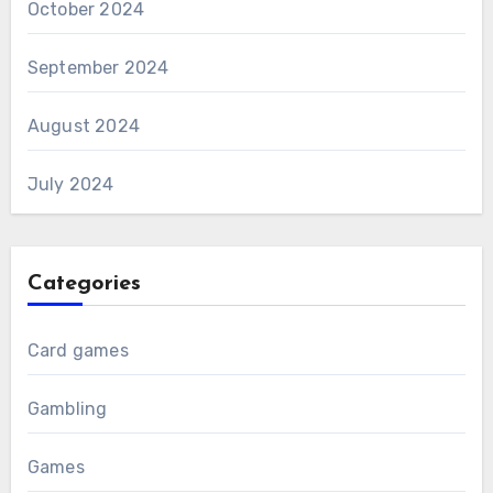
October 2024
September 2024
August 2024
July 2024
Categories
Card games
Gambling
Games