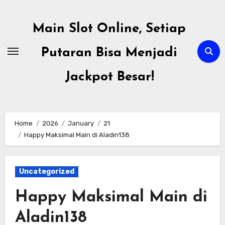
Skip
to
Main Slot Online, Setiap
content
Putaran Bisa Menjadi
Jackpot Besar!
Home
2026
January
21
Happy Maksimal Main di Aladin138
Uncategorized
Happy Maksimal Main di
Aladin138