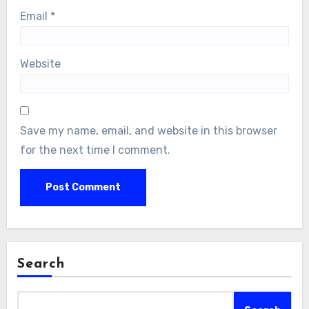
Email
*
Website
Save my name, email, and website in this browser
for the next time I comment.
Search