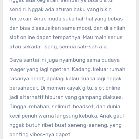
sendiri. Nggak ada aturan baku yang bikin
tertekan. Anak muda suka hal-hal yang bebas
dan bisa disesuaikan sama mood, dan di sinilah
slot online dapet tempatnya. Mau main serius
atau sekadar iseng, semua sah-sah aja.
Gaya santai ini juga nyambung sama budaya
mager yang lagi ngetren. Kadang, keluar rumah
rasanya berat, apalagi kalau cuaca lagi nggak
bersahabat. Di momen kayak gitu, slot online
jadi alternatif hiburan yang gampang diakses.
Tinggal rebahan, selimut, headset, dan dunia
kecil penuh warna langsung kebuka. Anak gaul
nggak butuh ribet buat seneng-seneng, yang
penting vibes-nya dapet.