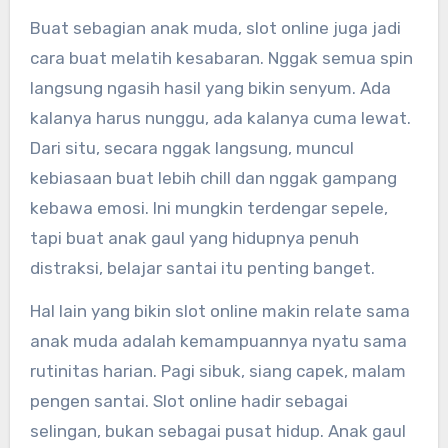
Buat sebagian anak muda, slot online juga jadi
cara buat melatih kesabaran. Nggak semua spin
langsung ngasih hasil yang bikin senyum. Ada
kalanya harus nunggu, ada kalanya cuma lewat.
Dari situ, secara nggak langsung, muncul
kebiasaan buat lebih chill dan nggak gampang
kebawa emosi. Ini mungkin terdengar sepele,
tapi buat anak gaul yang hidupnya penuh
distraksi, belajar santai itu penting banget.
Hal lain yang bikin slot online makin relate sama
anak muda adalah kemampuannya nyatu sama
rutinitas harian. Pagi sibuk, siang capek, malam
pengen santai. Slot online hadir sebagai
selingan, bukan sebagai pusat hidup. Anak gaul