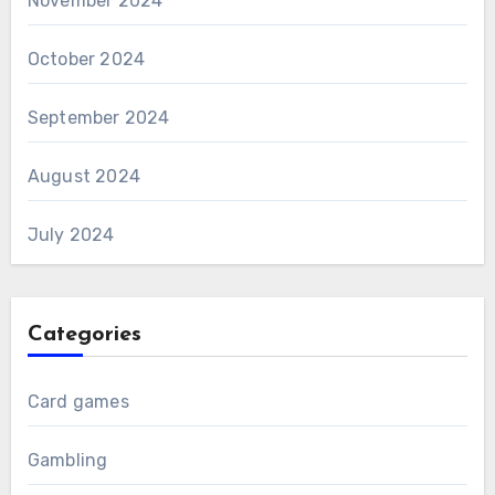
November 2024
October 2024
September 2024
August 2024
July 2024
Categories
Card games
Gambling