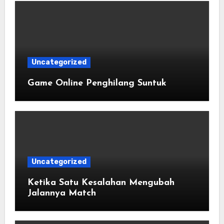
Uncategorized
Game Online Penghilang Suntuk
Uncategorized
Ketika Satu Kesalahan Mengubah
Jalannya Match