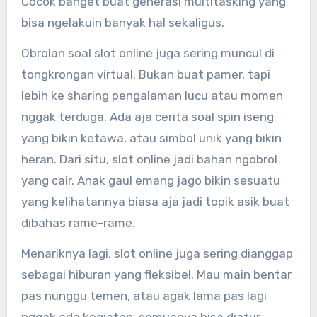
Cocok banget buat generasi multitasking yang
bisa ngelakuin banyak hal sekaligus.
Obrolan soal slot online juga sering muncul di
tongkrongan virtual. Bukan buat pamer, tapi
lebih ke sharing pengalaman lucu atau momen
nggak terduga. Ada aja cerita soal spin iseng
yang bikin ketawa, atau simbol unik yang bikin
heran. Dari situ, slot online jadi bahan ngobrol
yang cair. Anak gaul emang jago bikin sesuatu
yang kelihatannya biasa aja jadi topik asik buat
dibahas rame-rame.
Menariknya lagi, slot online juga sering dianggap
sebagai hiburan yang fleksibel. Mau main bentar
pas nunggu temen, atau agak lama pas lagi
nggak ada kegiatan, semuanya bisa diatur