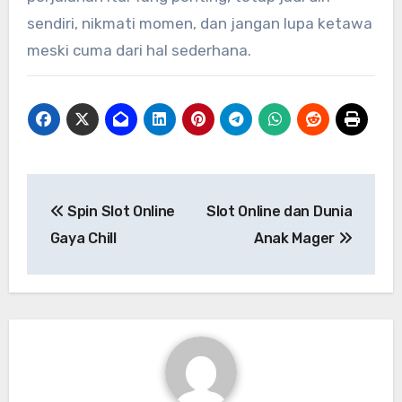
sendiri, nikmati momen, dan jangan lupa ketawa
meski cuma dari hal sederhana.
Post
Spin Slot Online
Slot Online dan Dunia
navigation
Gaya Chill
Anak Mager