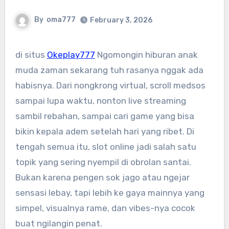
By
oma777
February 3, 2026
di situs
Okeplay777
Ngomongin hiburan anak
muda zaman sekarang tuh rasanya nggak ada
habisnya. Dari nongkrong virtual, scroll medsos
sampai lupa waktu, nonton live streaming
sambil rebahan, sampai cari game yang bisa
bikin kepala adem setelah hari yang ribet. Di
tengah semua itu, slot online jadi salah satu
topik yang sering nyempil di obrolan santai.
Bukan karena pengen sok jago atau ngejar
sensasi lebay, tapi lebih ke gaya mainnya yang
simpel, visualnya rame, dan vibes-nya cocok
buat ngilangin penat.