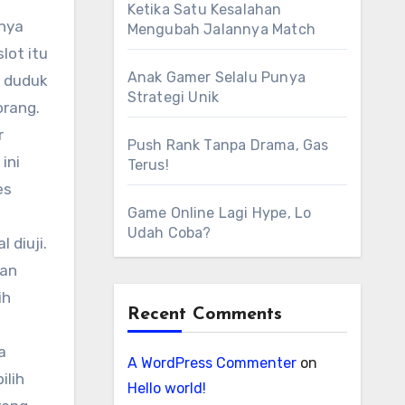
Ketika Satu Kesalahan
nnya
Mengubah Jalannya Match
lot itu
Anak Gamer Selalu Punya
l duduk
Strategi Unik
orang.
r
Push Rank Tanpa Drama, Gas
ini
Terus!
es
Game Online Lagi Hype, Lo
Udah Coba?
 diuji.
uan
ih
Recent Comments
a
A WordPress Commenter
on
ilih
Hello world!