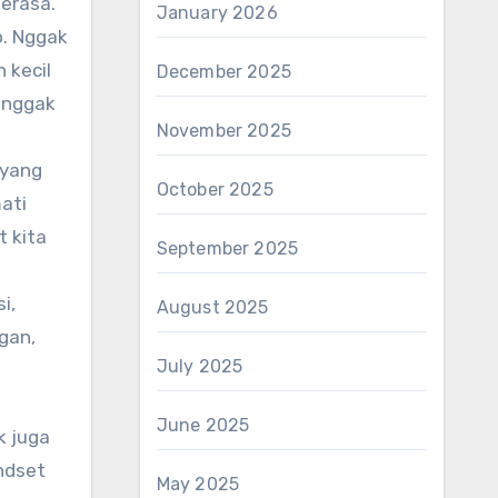
erasa.
January 2026
o. Nggak
 kecil
December 2025
r nggak
November 2025
 yang
October 2025
mati
t kita
September 2025
i,
August 2025
gan,
July 2025
June 2025
k juga
indset
May 2025