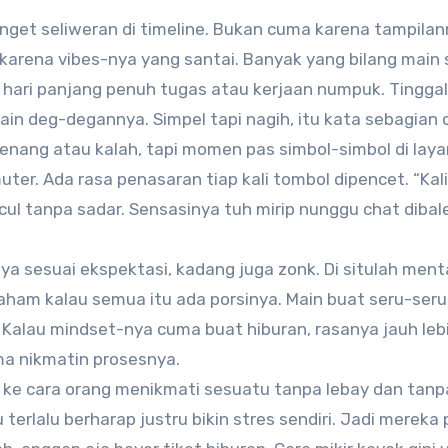
anget seliweran di timeline. Bukan cuma karena tampila
karena vibes-nya yang santai. Banyak yang bilang main s
h hari panjang penuh tugas atau kerjaan numpuk. Tingga
sain deg-degannya. Simpel tapi nagih, itu kata sebagian 
enang atau kalah, tapi momen pas simbol-simbol di laya
uter. Ada rasa penasaran tiap kali tombol dipencet. “Kali 
cul tanpa sadar. Sensasinya tuh mirip nunggu chat dibal
a sesuai ekspektasi, kadang juga zonk. Di situlah mental
ham kalau semua itu ada porsinya. Main buat seru-ser
 Kalau mindset-nya cuma buat hiburan, rasanya jauh leb
ma nikmatin prosesnya.
 ke cara orang menikmati sesuatu tanpa lebay dan tanp
erlalu berharap justru bikin stres sendiri. Jadi mereka p