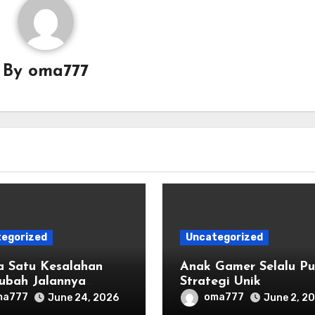
By
oma777
egorized
Uncategorized
a Satu Kesalahan
Anak Gamer Selalu P
bah Jalannya
Strategi Unik
h
ma777
oma777
June 24, 2026
June 2, 2