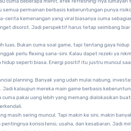
lau cuma beberapa menit, efek refreshing-nya lumayan t
lau semua permainan berbasis keberuntungan punya risik
ta-cerita kemenangan yang viral biasanya cuma sebagian
nget disorot. Jadi perspektif harus tetap seimbang bia
bih luas. Bukan cuma soal game, tapi tentang gaya hidup
nggak perlu flexing sana-sini. Kalau dapet rezeki ya nik
hidup seperti biasa. Energi positif itu justru muncul saa
ncial planning. Banyak yang udah mulai nabung, investas
ni. Jadi kalaupun mereka main game berbasis keberuntun
ya cuma pakai uang lebih yang memang dialokasikan buat
erkendali.
ang masih sering muncul. Tapi makin ke sini, makin banya
n pentingnya konsistensi, usaha, dan kesabaran. Jadi m