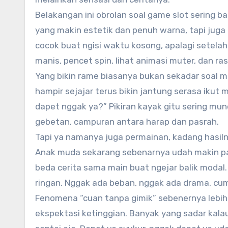
Belakangan ini obrolan soal game slot sering b
yang makin estetik dan penuh warna, tapi juga 
cocok buat ngisi waktu kosong, apalagi setela
manis, pencet spin, lihat animasi muter, dan ra
Yang bikin rame biasanya bukan sekadar soal m
hampir sejajar terus bikin jantung serasa ikut m
dapet nggak ya?” Pikiran kayak gitu sering mun
gebetan, campuran antara harap dan pasrah.
Tapi ya namanya juga permainan, kadang hasilny
Anak muda sekarang sebenarnya udah makin pa
beda cerita sama main buat ngejar balik modal.
ringan. Nggak ada beban, nggak ada drama, cu
Fenomena “cuan tanpa gimik” sebenernya lebih
ekspektasi ketinggian. Banyak yang sadar kalau t