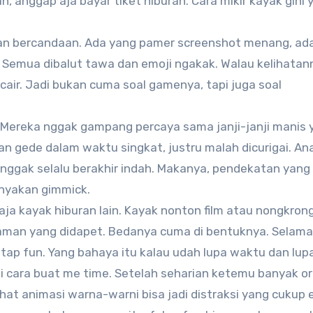
h, anggap aja bayar tiket hiburan. Cara mikir kayak gini 
ahan bercandaan. Ada yang pamer screenshot menang, ad
s. Semua dibalut tawa dan emoji ngakak. Walau kelihatan
 cair. Jadi bukan cuma soal gamenya, tapi juga soal
s. Mereka nggak gampang percaya sama janji-janji manis
uan gede dalam waktu singkat, justru malah dicurigai. An
g nggak selalu berakhir indah. Makanya, pendekatan yang
anyakan gimmick.
a kayak hiburan lain. Kayak nonton film atau nongkrong
alaman yang didapet. Bedanya cuma di bentuknya. Selama
p fun. Yang bahaya itu kalau udah lupa waktu dan lupa 
 cara buat me time. Setelah seharian ketemu banyak o
ihat animasi warna-warni bisa jadi distraksi yang cukup e