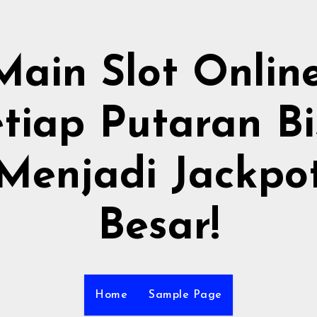
Main Slot Online
tiap Putaran B
Menjadi Jackpo
Besar!
Home
Sample Page