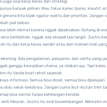
i juga soal kerja keras dan strategi.
unya banyak pilihan. Mau fokus karier, bisnis, kreatif, a
l gimana kita bijak ngatur waktu dan prioritas. Jangan 
ubah jadi beban.
asa lebih nikmat karena nggak dipaksakan. Datang di wa
rama berlebihan, nggak ada ekspektasi langit. Justru ka
tah itu dari kerja keras sendiri atau dari momen hoki ya
rekening. Ada pengalaman, pelajaran, dan cerita yang ja
gak ganggu kewajiban utama, ya silakan aja. Tapi kalau
in itu tanda buat rehat sejenak.
ses informasi. Semua bisa dicek, semua bisa dipelajari.
ahu dulu seluk-beluknya. Jangan cuma ikut-ikutan tren t
tetap bisa santai tanpa kehilangan kendali.
u anti hiburan. Justru itu soal keseimbangan. Nikmatin 