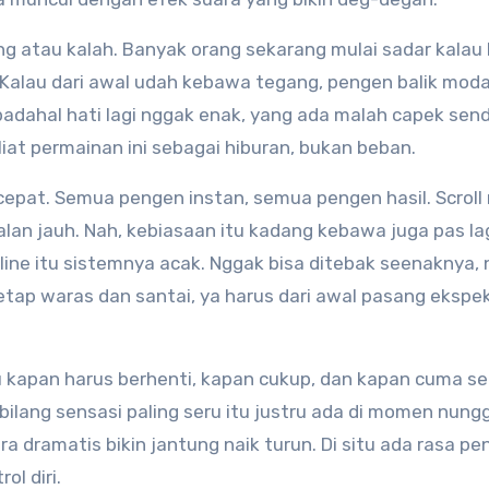
ng atau kalah. Banyak orang sekarang mulai sadar kalau 
 Kalau dari awal udah kebawa tegang, pengen balik moda
padahal hati lagi nggak enak, yang ada malah capek sendi
eliat permainan ini sebagai hiburan, bukan beban.
epat. Semua pengen instan, semua pengen hasil. Scroll
galan jauh. Nah, kebiasaan itu kadang kebawa juga pas la
line itu sistemnya acak. Nggak bisa ditebak seenaknya,
etap waras dan santai, ya harus dari awal pasang ekspe
au kapan harus berhenti, kapan cukup, dan kapan cuma s
lang sensasi paling seru itu justru ada di momen nungg
ara dramatis bikin jantung naik turun. Di situ ada rasa p
ol diri.