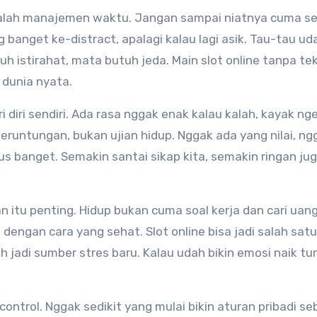
i adalah manajemen waktu. Jangan sampai niatnya cuma s
banget ke-distract, apalagi kalau lagi asik. Tau-tau ud
h istirahat, mata butuh jeda. Main slot online tanpa t
 dunia nyata.
 diri sendiri. Ada rasa nggak enak kalau kalah, kayak ng
eruntungan, bukan ujian hidup. Nggak ada yang nilai, ng
us banget. Semakin santai sikap kita, semakin ringan ju
itu penting. Hidup bukan cuma soal kerja dan cari uang
dengan cara yang sehat. Slot online bisa jadi salah satu
h jadi sumber stres baru. Kalau udah bikin emosi naik tu
ontrol. Nggak sedikit yang mulai bikin aturan pribadi s