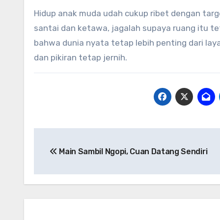
Hidup anak muda udah cukup ribet dengan target
santai dan ketawa, jagalah supaya ruang itu tet
bahwa dunia nyata tetap lebih penting dari lay
dan pikiran tetap jernih.
Post
Main Sambil Ngopi, Cuan Datang Sendiri
navigation