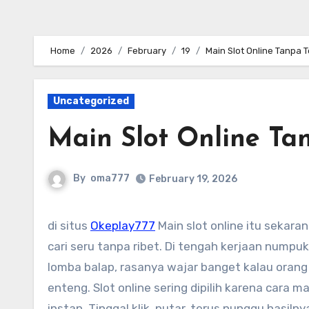
Home
2026
February
19
Main Slot Online Tanpa 
Uncategorized
Main Slot Online Ta
By
oma777
February 19, 2026
di situs
Okeplay777
Main slot online itu sekara
cari seru tanpa ribet. Di tengah kerjaan numpuk
lomba balap, rasanya wajar banget kalau orang 
enteng. Slot online sering dipilih karena cara
instan. Tinggal klik, putar, terus nunggu hasil