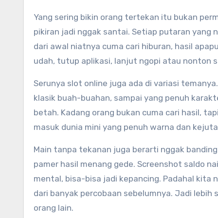
Yang sering bikin orang tertekan itu bukan perm
pikiran jadi nggak santai. Setiap putaran yang
dari awal niatnya cuma cari hiburan, hasil apap
udah, tutup aplikasi, lanjut ngopi atau nonton s
Serunya slot online juga ada di variasi temany
klasik buah-buahan, sampai yang penuh karakt
betah. Kadang orang bukan cuma cari hasil, tap
masuk dunia mini yang penuh warna dan kejuta
Main tanpa tekanan juga berarti nggak bandingin
pamer hasil menang gede. Screenshot saldo naik
mental, bisa-bisa jadi kepancing. Padahal kita ng
dari banyak percobaan sebelumnya. Jadi lebih s
orang lain.