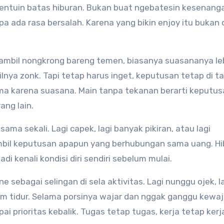
entuin batas hiburan. Bukan buat ngebatesin kesenanga
pa ada rasa bersalah. Karena yang bikin enjoy itu bukan
 sambil nongkrong bareng temen, biasanya suasananya leb
ilnya zonk. Tapi tetap harus inget, keputusan tetap di t
a karena suasana. Main tanpa tekanan berarti keputus
ang lain.
ma sekali. Lagi capek, lagi banyak pikiran, atau lagi
ambil keputusan apapun yang berhubungan sama uang. Hi
i kenali kondisi diri sendiri sebelum mulai.
e sebagai selingan di sela aktivitas. Lagi nunggu ojek, l
lum tidur. Selama porsinya wajar dan nggak ganggu kewaj
i prioritas kebalik. Tugas tetap tugas, kerja tetap kerj